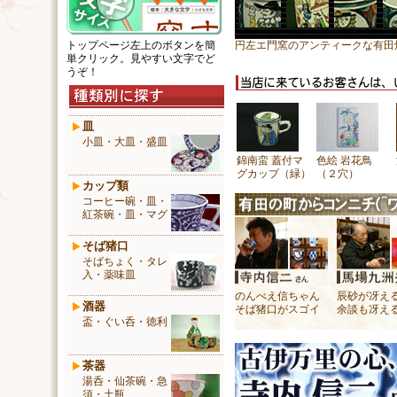
トップページ左上のボタンを簡
円左エ門窯のアンティークな有田
単クリック。見やすい文字でど
うぞ！
皿
小皿・大皿・盛皿
錦南蛮 蓋付マ
色絵 岩花鳥
グカップ（緑）
（２穴）
カップ類
コーヒー碗・皿・
紅茶碗・皿・マグ
そば猪口
そばちょく・タレ
入・薬味皿
のんべえ信ちゃん
辰砂が冴え
酒器
そば猪口がスゴイ
余談も冴え
盃・ぐい呑・徳利
茶器
湯呑・仙茶碗・急
須・土瓶