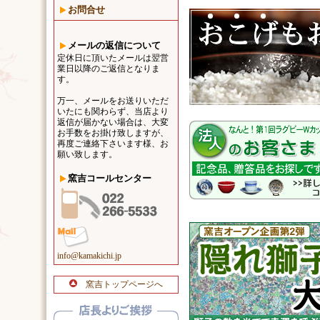
お問合せ
メールの返信について
定休日に頂いたメールは翌営
業日以降のご返信となりま
す。
万一、メールをお送りいただ
いたにも関わらず、当店より
返信が届かない場合は、大変
お手数をお掛け致しますが、
再度ご連絡下さいます様、お
願い致します。
窯吉コールセンター
info@kamakichi.jp
窯吉トップページへ