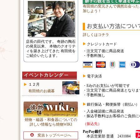
有田焼の窯元さんで偶然出会った
加しよう！
詳しくはコチラ
店長の田代です。 奇跡の陶石
クレジットカード
の発見以来、 本物のクオリテ
ィを築き上げてきた 有田焼を
・注文完了後に商品発送
ご紹介いたします。
・手数料無し
電子決済
１２月
・Edyのお支払いが可能です
・注文完了後に商品発送となりま
有田焼のお歳暮
・手数料無し
銀行振込・郵便振替（前払い）
・入金確認後に商品発送
・振込手数料はお客様のご負担に
焼物・磁器・和食器についての
（振込先）
詳しい情報なら焼物WIKI
PayPay銀行
窯吉トップページへ
本店営業部 普通 2431084