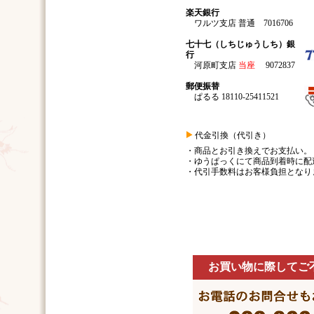
楽天銀行
ワルツ支店 普通 7016706
七十七（しちじゅうしち）銀
行
河原町支店
当座
9072837
郵便振替
ぱるる 18110-25411521
代金引換（代引き）
・商品とお引き換えでお支払い。
・ゆうぱっくにて商品到着時に配
・代引手数料はお客様負担となり
お買い物に際してご