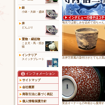
鉢
小鉢・大鉢・盛鉢
地元では親しみを込めて信ちゃん
丼
どんぶり
置物・縁起物
こま犬・馬・招き
猫
インテリア
古伊万里風の染付けがとても人気
スイッチプレート
サイトマップ
会社概要
商取引法に基づく表記
個人情報保護方針
窯吉オーナーも25年前から愛用