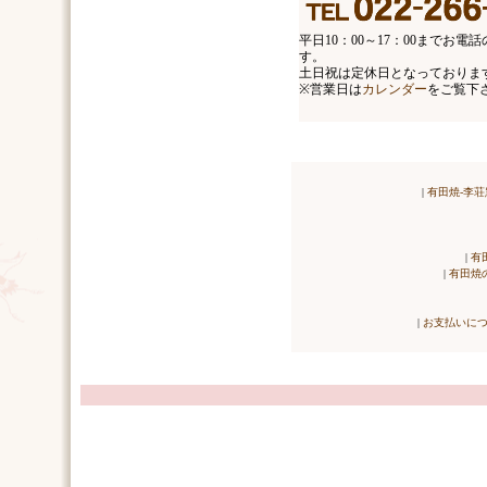
平日10：00～17：00までお
す。
土日祝は定休日となっておりま
※営業日は
カレンダー
をご覧下
|
有田焼-李荘
|
有
|
有田焼
|
お支払いに