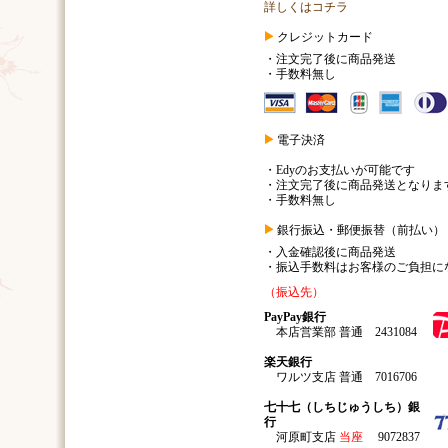
詳しくはコチラ
クレジットカード
・注文完了後に商品発送
・手数料無し
電子決済
・Edyのお支払いが可能です
・注文完了後に商品発送となりま
・手数料無し
銀行振込・郵便振替（前払い）
・入金確認後に商品発送
・振込手数料はお客様のご負担に
（振込先）
PayPay銀行
本店営業部 普通 2431084
楽天銀行
ワルツ支店 普通 7016706
七十七（しちじゅうしち）銀
行
河原町支店
当座
9072837