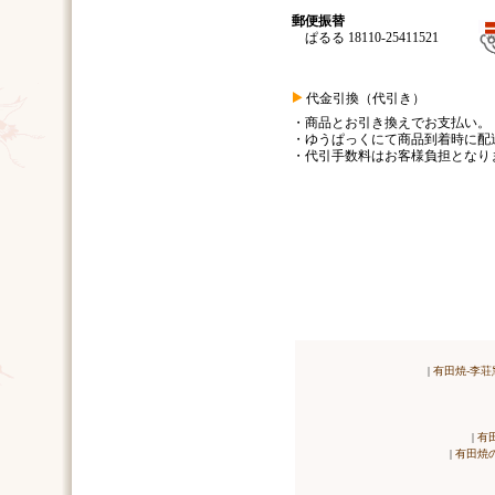
郵便振替
ぱるる 18110-25411521
代金引換（代引き）
・商品とお引き換えでお支払い。
・ゆうぱっくにて商品到着時に配
・代引手数料はお客様負担となり
|
有田焼-李荘
|
有
|
有田焼