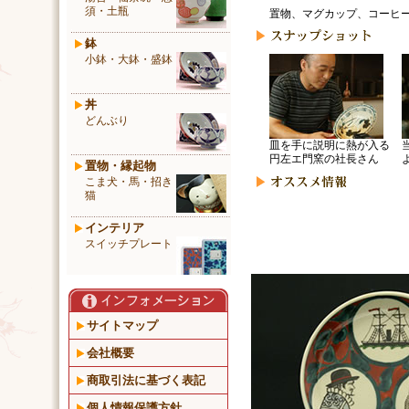
須・土瓶
置物、マグカップ、コーヒ
鉢
小鉢・大鉢・盛鉢
丼
どんぶり
皿を手に説明に熱が入る
円左エ門窯の社長さん
置物・縁起物
こま犬・馬・招き
猫
インテリア
スイッチプレート
サイトマップ
会社概要
商取引法に基づく表記
個人情報保護方針