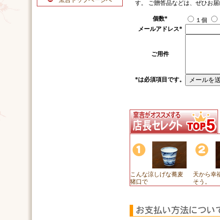
窯吉トップページへ
す。 ご贈答品などは、ぜひお
個数
*
１個
メールアドレス
*
ご用件
*
は必須項目です。
こんな涼しげな蕎麦
天から幸
猪口で
そう。