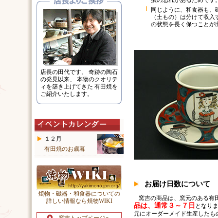
損の恐れがあるためです
同じように、和食器も、
（土もの）は分けて収入
の状態を長く保つことが
店長の田代です。 奇跡の陶石
の発見以来、 本物のクオリテ
ィを築き上げてきた 有田焼を
ご紹介いたします。
１２月
有田焼のお歳暮
お届け日数について
焼物・磁器・和食器についての
窯吉の商品は、窯元のある有
詳しい情報なら焼物WIKI
品は、通常３～７日
となりま
元にオーダーメイド生産したも