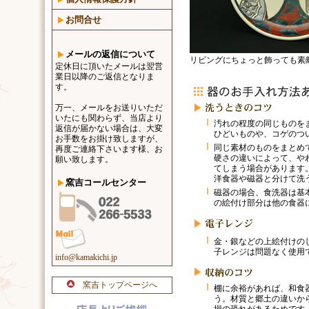
お問合せ
メールの返信について
リビングにちょっと飾っても素
定休日に頂いたメールは翌営
業日以降のご返信となりま
す。
万一、メールをお送りいただ
いたにも関わらず、当店より
汚れの程度の同じものを
返信が届かない場合は、大変
ひどいものや、コゲのつ
お手数をお掛け致しますが、
同じ素材のものをまとめ
再度ご連絡下さいます様、お
硬さの違いによって、や
願い致します。
てしまう場合があります
洋食器や磁器と分けて洗
窯吉コールセンター
磁器の場合、食洗器は基
の絵付け部分は他の食器
金・銀などの上絵付けの
子レンジは問題なく使用
info@kamakichi.jp
窯吉トップページへ
棚に余裕があれば、和食
う。材質と郷土の違いか