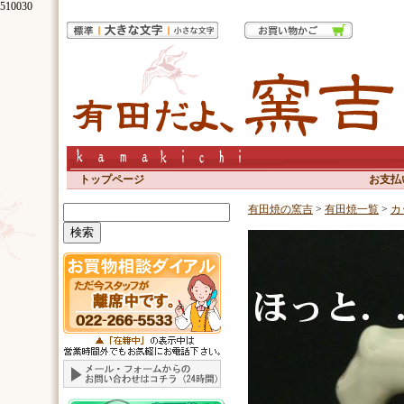
510030
トップページ
お支払
有田焼の窯吉
>
有田焼一覧
>
カ