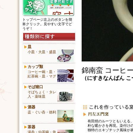
トップページ左上のボタンを簡
単クリック。見やすい文字でど
うぞ！
皿
小皿・大皿・盛皿
カップ類
錦南蛮 コーヒ
コーヒー碗・皿・
紅茶碗・皿・マグ
（
にすきなんばん
こ
そば猪口
そばちょく・タレ
入・薬味皿
酒器
盃・ぐい呑・徳利
有田焼のルーツともいえる
朴な暖かさを再現。染付け
茶器
独特のエキゾチック風味が
湯呑・仙茶碗・急