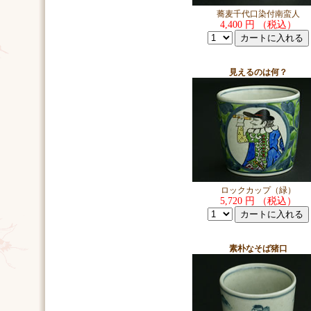
蕎麦千代口染付南蛮人
4,400 円 （税込）
見えるのは何？
ロックカップ（緑）
5,720 円 （税込）
素朴なそば猪口