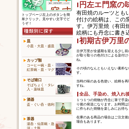
円左エ門窯の
有田焼のルーツとも
トップページ左上のボタンを簡
付けの絵柄は、この
単クリック。見やすい文字でど
うぞ！
す。伊万里焼（有田
絵柄にも丹念に書き
初期古伊万里
皿
小皿・大皿・盛皿
古伊万里が全盛期を迎える少し前
が取り取りの色付けによる染付け
ね。
カップ類
コーヒー碗・皿・
その頃のなんともいえない素朴な
紅茶碗・皿・マグ
す。
そば猪口
当時の味のある色使い、絵柄を再
そばちょく・タレ
すね。
入・薬味皿
全品、手染め、焼入れ
酒器
１つ１つの焼物が丹念に筆で手染
り後の発送になります。お時間は
盃・ぐい呑・徳利
に作られた焼物を楽しみにお待ち
在庫のある商品の場合はご注文後
茶器
場合もあります。
湯呑・仙茶碗・急
須・土瓶