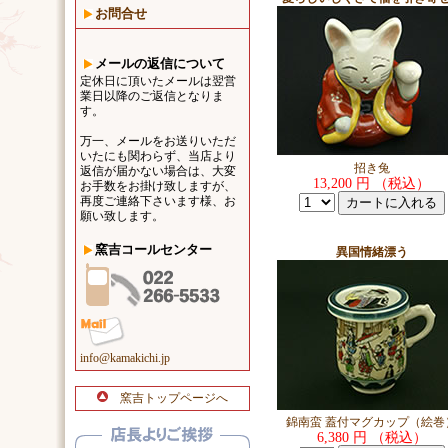
お問合せ
メールの返信について
定休日に頂いたメールは翌営
業日以降のご返信となりま
す。
万一、メールをお送りいただ
いたにも関わらず、当店より
招き兔
返信が届かない場合は、大変
13,200 円 （税込）
お手数をお掛け致しますが、
再度ご連絡下さいます様、お
願い致します。
窯吉コールセンター
異国情緒漂う
info@kamakichi.jp
窯吉トップページへ
錦南蛮 蓋付マグカップ（絵巻
6,380 円 （税込）