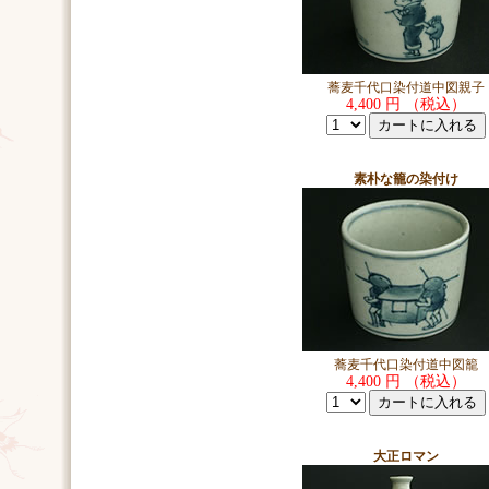
蕎麦千代口染付道中図親子
4,400 円 （税込）
素朴な籠の染付け
蕎麦千代口染付道中図籠
4,400 円 （税込）
大正ロマン