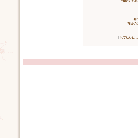
|
有田焼-李荘
|
有
|
有田焼
|
お支払いに