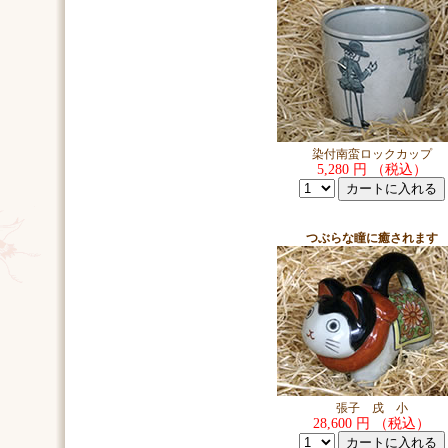
染付南蛮ロックカップ
5,280 円 （税込）
つぶらな瞳に癒されます
張子 戌 小
28,600 円 （税込）