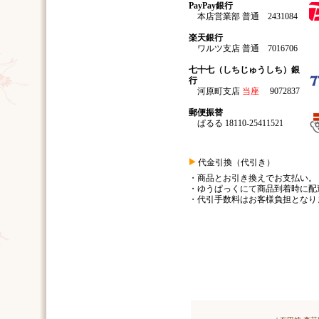
PayPay銀行
本店営業部 普通 2431084
楽天銀行
ワルツ支店 普通 7016706
七十七（しちじゅうしち）銀
行
河原町支店
当座
9072837
郵便振替
ぱるる 18110-25411521
代金引換（代引き）
・商品とお引き換えでお支払い。
・ゆうぱっくにて商品到着時に配
・代引手数料はお客様負担となり