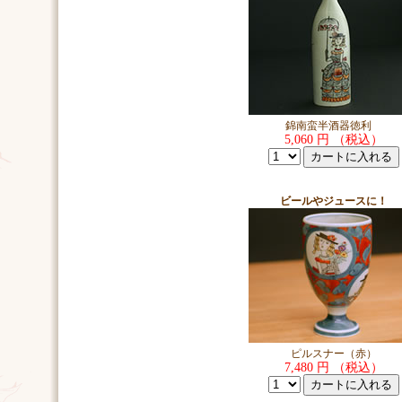
錦南蛮半酒器徳利
5,060 円 （税込）
ビールやジュースに！
ピルスナー（赤）
7,480 円 （税込）