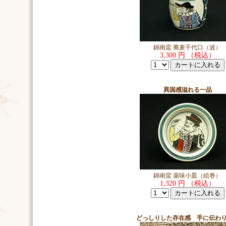
錦南蛮 蕎麦千代口（波）
3,300 円 （税込）
異国感溢れる一品
錦南蛮 薬味小皿（絵巻）
1,320 円 （税込）
どっしりした存在感 手に伝わ