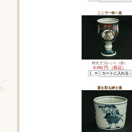
ここで一杯一息
特大ゴブレット（赤）
8,800 円 （税込）
器を彩る紳士達