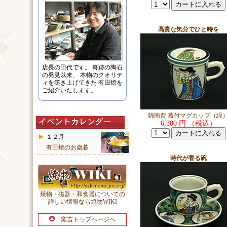
高貴な気分でひと時を
店長の田代です。 奇跡の陶石
の発見以来、 本物のクオリテ
ィを築き上げてきた 有田焼を
ご紹介いたします。
錦南蛮 蓋付マグカップ（緑
6,380 円 （税込）
１２月
有田焼のお歳暮
時代が香る碗
焼物・磁器・和食器についての
詳しい情報なら焼物WIKI
窯吉トップページへ