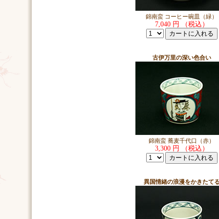
錦南蛮 コーヒー碗皿（緑）
7,040 円 （税込）
古伊万里の深い色合い
錦南蛮 蕎麦千代口（赤）
3,300 円 （税込）
異国情緒の浪漫をかきたて