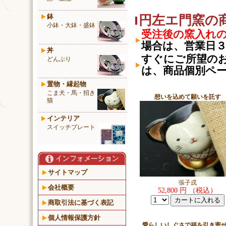
鉢
円左エ門窯の
小鉢・大鉢・盛鉢
受注後の窯入れ
場合は、営業日
丼
すぐにご所望の
どんぶり
は、商品個別ペ
置物・縁起物
こま犬・馬・招き
想いを込めて願いを託す
猫
インテリア
スイッチプレート
サイトマップ
張子戌
会社概要
52,800 円 （税込）
商取引法に基づく表記
個人情報保護方針
愛らしいしぐさで福を引き寄