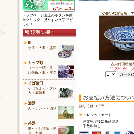
小さいながらも、
トップページ左上のボタンを簡
単クリック。見やすい文字でど
うぞ！
皿
小皿・大皿・盛皿
カップ類
古染付鹿絵輪花
コーヒー碗・皿・
11,220 円 
紅茶碗・皿・マグ
そば猪口
そばちょく・タレ
入・薬味皿
酒器
詳しくはコチラ
盃・ぐい呑・徳利
クレジットカード
・注文完了後に商品発送
茶器
・手数料無し
湯呑・仙茶碗・急
須・土瓶