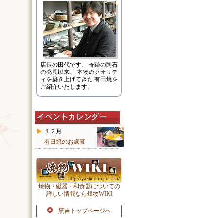
店長の田代です。 奇跡の陶石
の発見以来、 本物のクオリテ
ィを築き上げてきた 有田焼を
ご紹介いたします。
１２月
有田焼のお歳暮
焼物・磁器・和食器についての
詳しい情報なら焼物WIKI
窯吉トップページへ