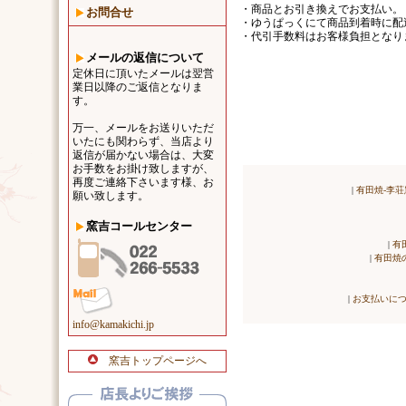
・商品とお引き換えでお支払い。
お問合せ
・ゆうぱっくにて商品到着時に配
・代引手数料はお客様負担となり
メールの返信について
定休日に頂いたメールは翌営
業日以降のご返信となりま
す。
万一、メールをお送りいただ
いたにも関わらず、当店より
返信が届かない場合は、大変
お手数をお掛け致しますが、
再度ご連絡下さいます様、お
|
有田焼-李荘
願い致します。
窯吉コールセンター
|
有
|
有田焼
|
お支払いに
info@kamakichi.jp
窯吉トップページへ