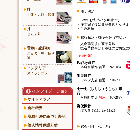
鉢
電子決済
小鉢・大鉢・盛鉢
・Edyのお支払いが可能です
・注文完了後に商品発送となりま
丼
・手数料無し
どんぶり
銀行振込・郵便振替（前払い）
・入金確認後に商品発送
置物・縁起物
・振込手数料はお客様のご負担に
こま犬・馬・招き
（振込先）
猫
PayPay銀行
本店営業部 普通 2431084
インテリア
スイッチプレート
楽天銀行
ワルツ支店 普通 7016706
七十七（しちじゅうしち）銀
行
河原町支店
当座
9072837
サイトマップ
郵便振替
会社概要
ぱるる 18110-25411521
商取引法に基づく表記
個人情報保護方針
代金引換（代引き）