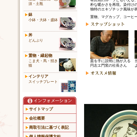
有田焼のルーツともいえる
須・土瓶
朴な暖かさを再現。染付け
独特のエキゾチック風味が
鉢
置物、マグカップ、コーヒ
小鉢・大鉢・盛鉢
丼
どんぶり
置物・縁起物
こま犬・馬・招き
皿を手に説明に熱が入る
猫
円左エ門窯の社長さん
インテリア
スイッチプレート
サイトマップ
会社概要
商取引法に基づく表記
個人情報保護方針