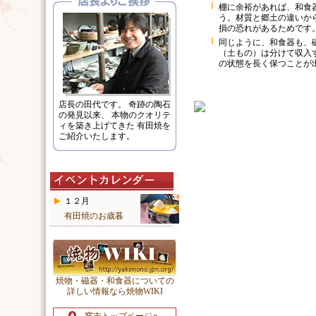
棚に余裕があれば、和食
う。材質と郷土の違いか
損の恐れがあるためです
同じように、和食器も、
（土もの）は分けて収入
の状態を長く保つことが
店長の田代です。 奇跡の陶石
の発見以来、 本物のクオリテ
ィを築き上げてきた 有田焼を
ご紹介いたします。
１２月
有田焼のお歳暮
焼物・磁器・和食器についての
詳しい情報なら焼物WIKI