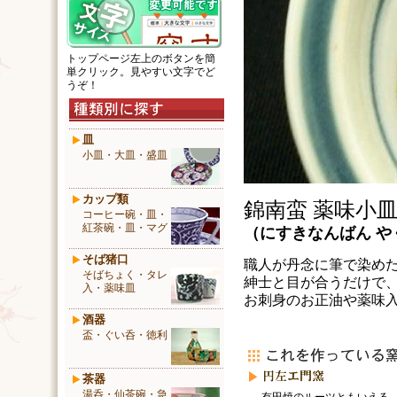
トップページ左上のボタンを簡
単クリック。見やすい文字でど
うぞ！
皿
小皿・大皿・盛皿
カップ類
錦南蛮 薬味小
コーヒー碗・皿・
紅茶碗・皿・マグ
（
にすきなんばん
や
そば猪口
職人が丹念に筆で染め
そばちょく・タレ
紳士と目が合うだけで
入・薬味皿
お刺身のお正油や薬味
酒器
盃・ぐい呑・徳利
茶器
湯呑・仙茶碗・急