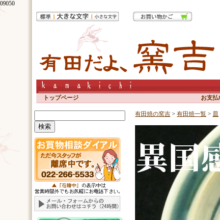
09050
トップページ
お支払
有田焼の窯吉
>
有田焼一覧
>
皿