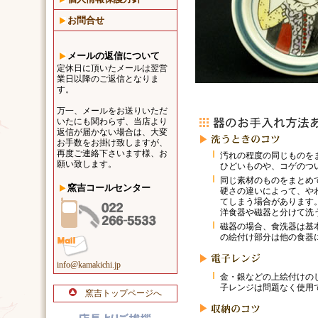
お問合せ
メールの返信について
定休日に頂いたメールは翌営
業日以降のご返信となりま
す。
万一、メールをお送りいただ
いたにも関わらず、当店より
返信が届かない場合は、大変
お手数をお掛け致しますが、
再度ご連絡下さいます様、お
汚れの程度の同じものを
願い致します。
ひどいものや、コゲのつ
同じ素材のものをまとめ
窯吉コールセンター
硬さの違いによって、や
てしまう場合があります
洋食器や磁器と分けて洗
磁器の場合、食洗器は基
の絵付け部分は他の食器
info@kamakichi.jp
金・銀などの上絵付けの
子レンジは問題なく使用
窯吉トップページへ