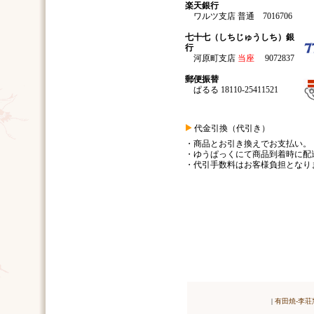
楽天銀行
ワルツ支店 普通 7016706
七十七（しちじゅうしち）銀
行
河原町支店
当座
9072837
郵便振替
ぱるる 18110-25411521
代金引換（代引き）
・商品とお引き換えでお支払い。
・ゆうぱっくにて商品到着時に配
・代引手数料はお客様負担となり
|
有田焼-李荘