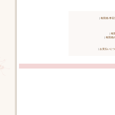
|
有田焼-李荘
|
有
|
有田焼
|
お支払いにつ