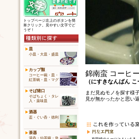
トップページ左上のボタンを簡
単クリック。見やすい文字でど
うぞ！
皿
小皿・大皿・盛皿
カップ類
錦南蛮 コーヒ
コーヒー碗・皿・
紅茶碗・皿・マグ
（
にすきなんばん
こ
そば猪口
まだ見ぬモノを探す様
そばちょく・タレ
見が無かったかと思い
入・薬味皿
酒器
盃・ぐい呑・徳利
茶器
湯呑・仙茶碗・急