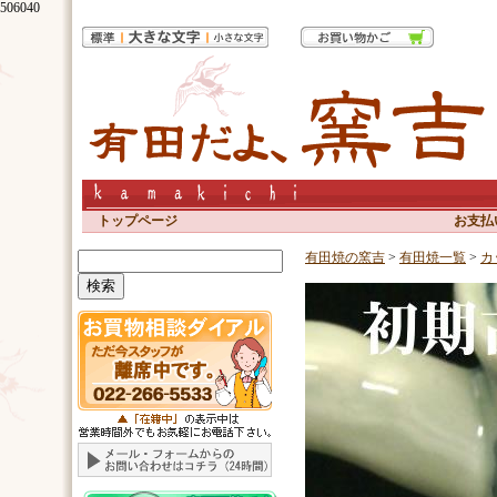
506040
トップページ
お支払
有田焼の窯吉
>
有田焼一覧
>
カ