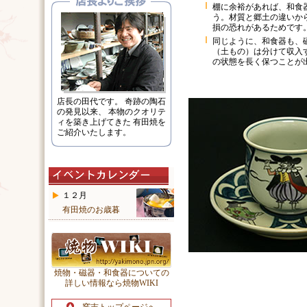
棚に余裕があれば、和食
う。材質と郷土の違いか
損の恐れがあるためです
同じように、和食器も、
（土もの）は分けて収入
の状態を長く保つことが
店長の田代です。 奇跡の陶石
の発見以来、 本物のクオリテ
ィを築き上げてきた 有田焼を
ご紹介いたします。
１２月
有田焼のお歳暮
焼物・磁器・和食器についての
詳しい情報なら焼物WIKI