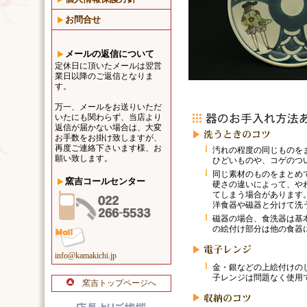
お問合せ
メールの返信について
定休日に頂いたメールは翌営
業日以降のご返信となりま
す。
万一、メールをお送りいただ
いたにも関わらず、当店より
返信が届かない場合は、大変
お手数をお掛け致しますが、
再度ご連絡下さいます様、お
汚れの程度の同じものを
願い致します。
ひどいものや、コゲのつ
同じ素材のものをまとめ
窯吉コールセンター
硬さの違いによって、や
てしまう場合があります
洋食器や磁器と分けて洗
磁器の場合、食洗器は基
の絵付け部分は他の食器
info@kamakichi.jp
金・銀などの上絵付けの
子レンジは問題なく使用
窯吉トップページへ