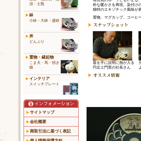
有田焼のルーツともいえる
須・土瓶
朴な暖かさを再現。染付け
独特のエキゾチック風味が
鉢
置物、マグカップ、コーヒ
小鉢・大鉢・盛鉢
丼
どんぶり
置物・縁起物
こま犬・馬・招き
皿を手に説明に熱が入る
猫
円左エ門窯の社長さん
インテリア
スイッチプレート
サイトマップ
会社概要
商取引法に基づく表記
個人情報保護方針