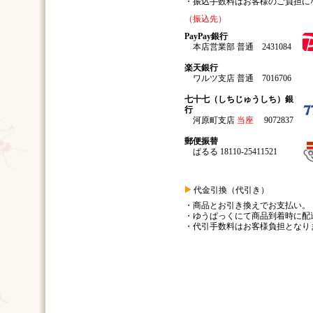
・振込手数料はお客様のご負担に
（振込先）
PayPay銀行
本店営業部 普通 2431084
楽天銀行
ワルツ支店 普通 7016706
七十七（しちじゅうしち）銀
行
河原町支店
当座
9072837
郵便振替
ぱるる 18110-25411521
代金引換（代引き）
・商品とお引き換えでお支払い。
・ゆうぱっくにて商品到着時に配
・代引手数料はお客様負担となり