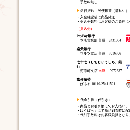
・手数料無し
銀行振込・郵便振替（前払い）
・入金確認後に商品発送
・振込手数料はお客様のご負担に
（振込先）
PayPay銀行
本店営業部 普通 2431084
楽天銀行
ワルツ支店 普通 7016706
七十七（しちじゅうしち）銀
行
河原町支店
当座
9072837
郵便振替
ぱるる 18110-25411521
代金引換（代引き）
・商品とお引き換えでお支払い。
・ゆうぱっくにて商品到着時に配
・代引手数料はお客様負担となり