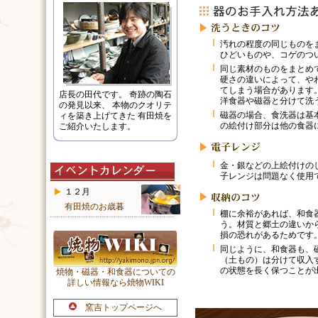
汚れの程度の同じものを
ひどいものや、コゲのつ
同じ素材のものをまとめ
硬さの違いによって、や
てしまう場合があります
店長の田代です。 奇跡の陶石
洋食器や磁器と分けて洗
の発見以来、 本物のクオリテ
磁器の場合、食洗器は基
ィを築き上げてきた 有田焼を
の絵付け部分は他の食器
ご紹介いたします。
金・銀などの上絵付けの
子レンジは問題なく使用
１２月
有田焼のお歳暮
棚に余裕があれば、和食
う。材質と郷土の違いか
損の恐れがあるためです
同じように、和食器も、
（土もの）は分けて収入
の状態を長く保つことが
焼物・磁器・和食器についての
詳しい情報なら焼物WIKI
窯吉トップページへ