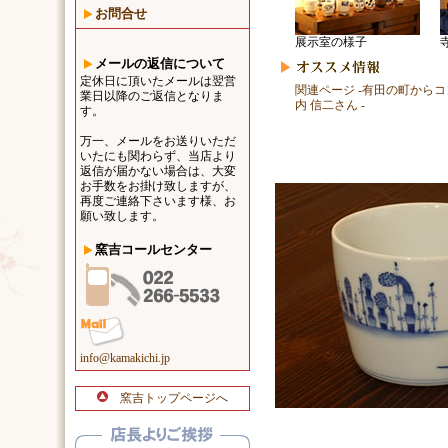
お問合せ
展示室の様子
メールの返信について
定休日に頂いたメールは翌営
関連ページ -有田の町からコ
業日以降のご返信となりま
内 信二さん -
す。
万一、メールをお送りいただ
いたにも関わらず、当店より
返信が届かない場合は、大変
お手数をお掛け致しますが、
再度ご連絡下さいます様、お
願い致します。
窯吉コールセンター
info@kamakichi.jp
窯吉トップページへ