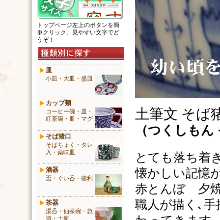
トップページ左上のボタンを簡
単クリック。見やすい文字でど
うぞ！
皿
小皿・大皿・盛皿
カップ類
土筆文 そば
コーヒー碗・皿・
紅茶碗・皿・マグ
（
つくしもん
そば猪口
そばちょく・タレ
入・薬味皿
とても落ち着
酒器
懐かしい記憶
盃・ぐい呑・徳利
赤とんぼ 夕
職人が描く､手
茶器
湯呑・仙茶碗・急
須・土瓶