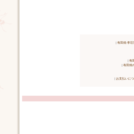
|
有田焼-李荘
|
有
|
有田焼
|
お支払いにつ