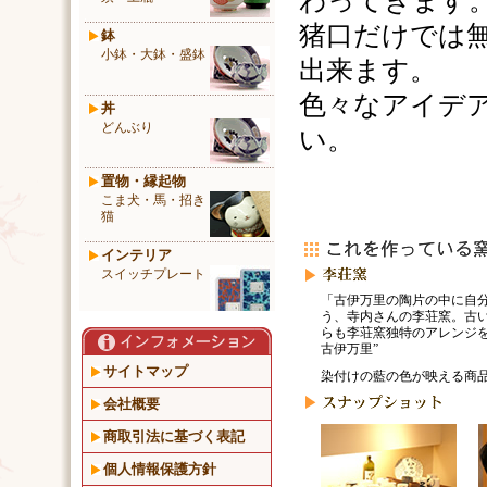
わってきます
猪口だけでは
鉢
小鉢・大鉢・盛鉢
出来ます。
色々なアイデ
丼
どんぶり
い。
置物・縁起物
こま犬・馬・招き
猫
インテリア
スイッチプレート
「古伊万里の陶片の中に自
う、寺内さんの李荘窯。古
らも李荘窯独特のアレンジを
古伊万里”
サイトマップ
染付けの藍の色が映える商
会社概要
商取引法に基づく表記
個人情報保護方針