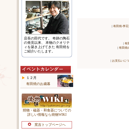
|
有田焼-李荘
店長の田代です。 奇跡の陶石
の発見以来、 本物のクオリテ
|
有
ィを築き上げてきた 有田焼を
|
有田焼
ご紹介いたします。
|
お支払いに
１２月
有田焼のお歳暮
焼物・磁器・和食器についての
詳しい情報なら焼物WIKI
窯吉トップページへ