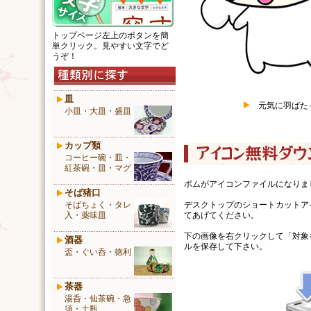
トップページ左上のボタンを簡
単クリック。見やすい文字でど
うぞ！
皿
元気に羽ばた
小皿・大皿・盛皿
カップ類
コーヒー碗・皿・
紅茶碗・皿・マグ
ポムがアイコンファイルになりま
そば猪口
そばちょく・タレ
デスクトップのショートカットア
入・薬味皿
てあげてください。
下の画像を右クリックして「対象を
酒器
ルを保存して下さい。
盃・ぐい呑・徳利
茶器
湯呑・仙茶碗・急
須・土瓶