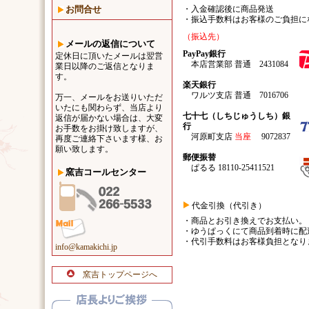
お問合せ
・入金確認後に商品発送
・振込手数料はお客様のご負担に
（振込先）
メールの返信について
PayPay銀行
定休日に頂いたメールは翌営
本店営業部 普通 2431084
業日以降のご返信となりま
す。
楽天銀行
ワルツ支店 普通 7016706
万一、メールをお送りいただ
いたにも関わらず、当店より
七十七（しちじゅうしち）銀
返信が届かない場合は、大変
行
お手数をお掛け致しますが、
河原町支店
当座
9072837
再度ご連絡下さいます様、お
願い致します。
郵便振替
ぱるる 18110-25411521
窯吉コールセンター
代金引換（代引き）
・商品とお引き換えでお支払い。
・ゆうぱっくにて商品到着時に配
・代引手数料はお客様負担となり
info@kamakichi.jp
窯吉トップページへ