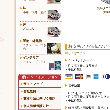
鉢
無料ダウ
[ pomu.
小鉢・大鉢・盛鉢
丼
どんぶり
置物・縁起物
こま犬・馬・招き
猫
詳しくはコチラ
インテリア
クレジットカード
スイッチプレート
・注文完了後に商品発送
・手数料無し
サイトマップ
電子決済
会社概要
・Edyのお支払いが可能です
・注文完了後に商品発送となりま
商取引法に基づく表記
・手数料無し
個人情報保護方針
銀行振込・郵便振替（前払い）