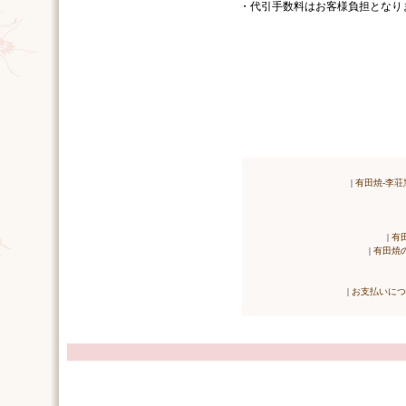
・代引手数料はお客様負担となり
|
有田焼-李荘
|
有
|
有田焼
|
お支払いにつ