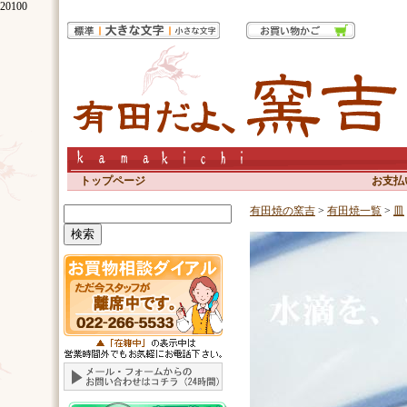
20100
トップページ
お支払
有田焼の窯吉
>
有田焼一覧
>
皿