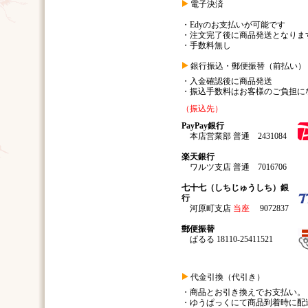
電子決済
・Edyのお支払いが可能です
・注文完了後に商品発送となりま
・手数料無し
銀行振込・郵便振替（前払い）
・入金確認後に商品発送
・振込手数料はお客様のご負担に
（振込先）
PayPay銀行
本店営業部 普通 2431084
楽天銀行
ワルツ支店 普通 7016706
七十七（しちじゅうしち）銀
行
河原町支店
当座
9072837
郵便振替
ぱるる 18110-25411521
代金引換（代引き）
・商品とお引き換えでお支払い。
・ゆうぱっくにて商品到着時に配