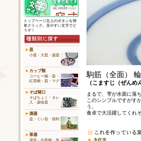
トップページ左上のボタンを簡
単クリック。見やすい文字でど
うぞ！
皿
小皿・大皿・盛皿
カップ類
駒筋（全面） 
コーヒー碗・皿・
紅茶碗・皿・マグ
（
こますじ（ぜんめ
そば猪口
まるで、雫が水面に落
そばちょく・タレ
このシンプルですがす
入・薬味皿
う。
食卓で大活躍してくれ
酒器
盃・ぐい呑・徳利
茶器
湯呑・仙茶碗・急