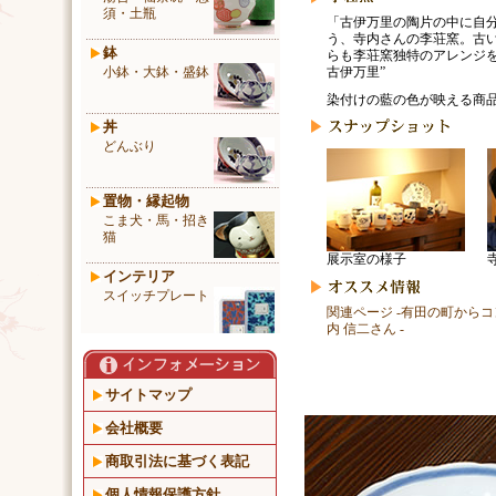
須・土瓶
「古伊万里の陶片の中に自
う、寺内さんの李荘窯。古
鉢
らも李荘窯独特のアレンジを
小鉢・大鉢・盛鉢
古伊万里”
染付けの藍の色が映える商
丼
どんぶり
置物・縁起物
こま犬・馬・招き
猫
展示室の様子
インテリア
スイッチプレート
関連ページ -有田の町からコ
内 信二さん -
サイトマップ
会社概要
商取引法に基づく表記
個人情報保護方針