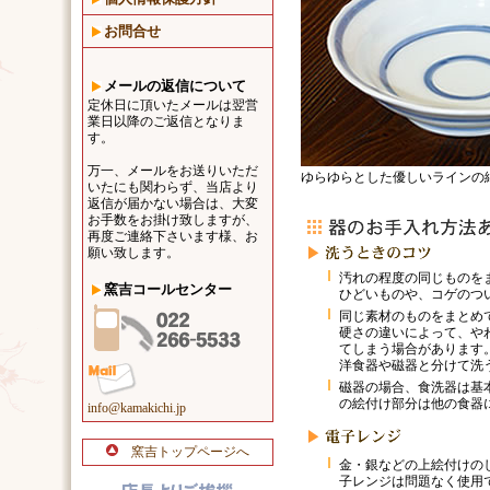
お問合せ
メールの返信について
定休日に頂いたメールは翌営
業日以降のご返信となりま
す。
万一、メールをお送りいただ
ゆらゆらとした優しいラインの
いたにも関わらず、当店より
返信が届かない場合は、大変
お手数をお掛け致しますが、
再度ご連絡下さいます様、お
願い致します。
汚れの程度の同じものを
窯吉コールセンター
ひどいものや、コゲのつ
同じ素材のものをまとめ
硬さの違いによって、や
てしまう場合があります
洋食器や磁器と分けて洗
磁器の場合、食洗器は基
の絵付け部分は他の食器
info@kamakichi.jp
窯吉トップページへ
金・銀などの上絵付けの
子レンジは問題なく使用