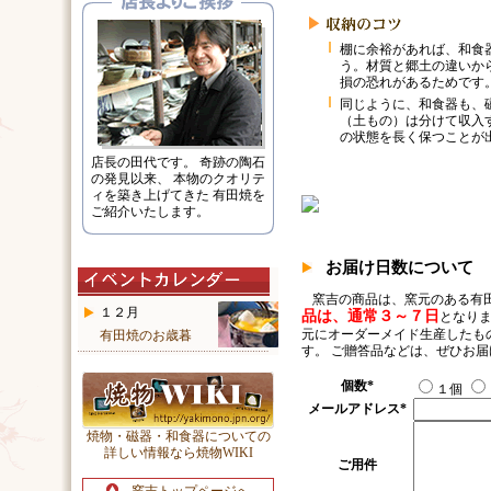
棚に余裕があれば、和食
う。材質と郷土の違いか
損の恐れがあるためです
同じように、和食器も、
（土もの）は分けて収入
の状態を長く保つことが
店長の田代です。 奇跡の陶石
の発見以来、 本物のクオリテ
ィを築き上げてきた 有田焼を
ご紹介いたします。
お届け日数について
窯吉の商品は、窯元のある有
１２月
品は、通常３～７日
となりま
元にオーダーメイド生産したも
有田焼のお歳暮
す。 ご贈答品などは、ぜひお
個数
*
１個
メールアドレス
*
焼物・磁器・和食器についての
詳しい情報なら焼物WIKI
ご用件