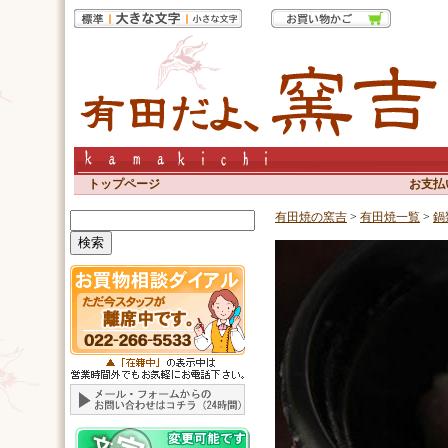
トップページ
お支払
有田焼の窯吉
>
有田焼一覧
>
鍋