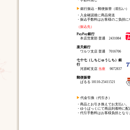
・手数料無し
銀行振込・郵便振替（前払い）
・入金確認後に商品発送
・振込手数料はお客様のご負担に
（振込先）
PayPay銀行
本店営業部 普通 2431084
楽天銀行
ワルツ支店 普通 7016706
七十七（しちじゅうしち）銀
行
河原町支店
当座
9072837
郵便振替
ぱるる 18110-25411521
代金引換（代引き）
・商品とお引き換えでお支払い。
・ゆうぱっくにて商品到着時に配
・代引手数料はお客様負担となり