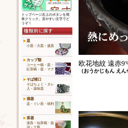
トップページ左上のボタンを簡
単クリック。見やすい文字でど
うぞ！
皿
小皿・大皿・盛皿
カップ類
欧花地紋 遠赤9
コーヒー碗・皿・
紅茶碗・皿・マグ
（
おうかじもん
えん
そば猪口
そばちょく・タレ
入・薬味皿
酒器
盃・ぐい呑・徳利
茶器
湯呑・仙茶碗・急
須・土瓶