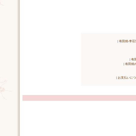
|
有田焼-李荘
|
有
|
有田焼
|
お支払いにつ