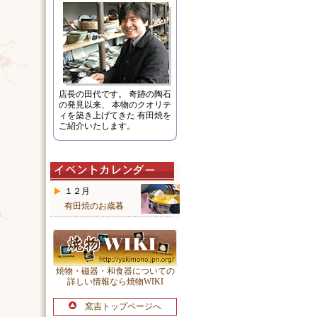
店長の田代です。 奇跡の陶石
の発見以来、 本物のクオリテ
ィを築き上げてきた 有田焼を
ご紹介いたします。
１２月
有田焼のお歳暮
焼物・磁器・和食器についての
詳しい情報なら焼物WIKI
窯吉トップページへ