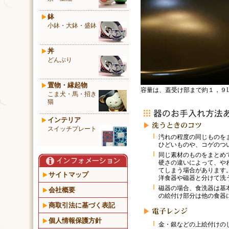
鉢
小鉢・大鉢・盛鉢
丼
どんぶり
置物・縁起物
容量は、蓋受け部まで約１，９
こま犬・馬・招き
猫
インテリア
スイッチプレート
汚れの程度の同じものを
ひどいものや、コゲのつ
同じ素材のものをまとめ
硬さの違いによって、や
てしまう場合があります
サイトマップ
洋食器や磁器と分けて洗
磁器の場合、食洗器は基
会社概要
の絵付け部分は他の食器
商取引法に基づく表記
個人情報保護方針
金・銀などの上絵付けの