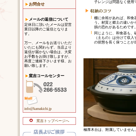
子レンジは問題なく使用
お問合せ
棚に余裕があれば、和食
メールの返信について
う。材質と郷土の違いか
定休日に頂いたメールは翌営
損の恐れがあるためです
業日以降のご返信となりま
同じように、和食器も、
す。
（土もの）は分けて収入
の状態を長く保つことが
万一、メールをお送りいただ
いたにも関わらず、当店より
返信が届かない場合は、大変
お手数をお掛け致しますが、
再度ご連絡下さいます様、お
願い致します。
窯吉コールセンター
info@kamakichi.jp
窯吉トップページへ
極厚木台は、附属していません