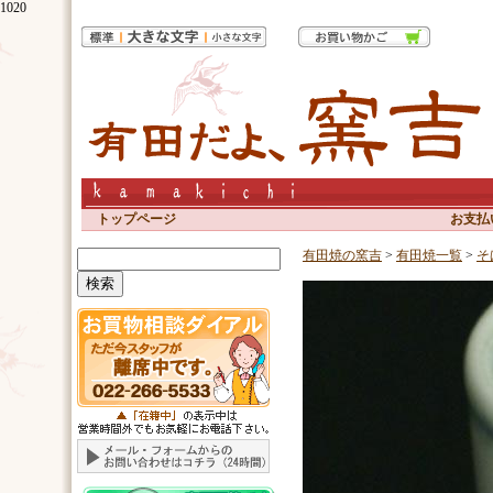
1020
トップページ
お支払
有田焼の窯吉
>
有田焼一覧
>
そ