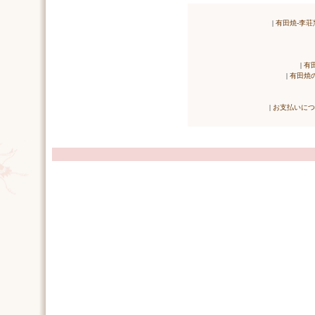
|
有田焼-李荘
|
有
|
有田焼
|
お支払いにつ