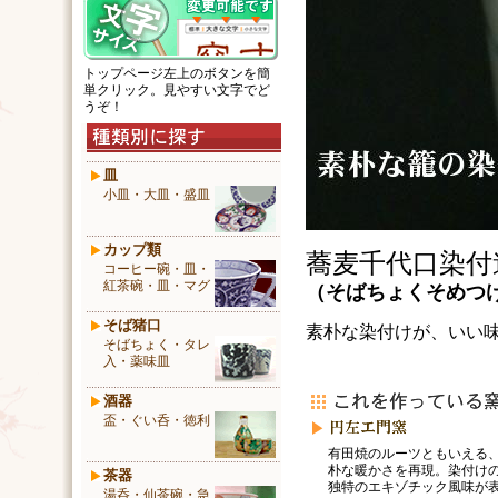
トップページ左上のボタンを簡
単クリック。見やすい文字でど
うぞ！
皿
小皿・大皿・盛皿
カップ類
蕎麦千代口染付
コーヒー碗・皿・
紅茶碗・皿・マグ
（
そばちょくそめつ
そば猪口
素朴な染付けが、いい
そばちょく・タレ
入・薬味皿
酒器
盃・ぐい呑・徳利
有田焼のルーツともいえる
朴な暖かさを再現。染付け
茶器
独特のエキゾチック風味が
湯呑・仙茶碗・急