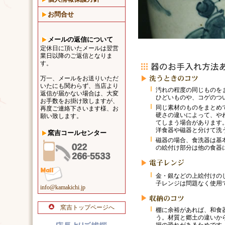
お問合せ
メールの返信について
定休日に頂いたメールは翌営
業日以降のご返信となりま
す。
万一、メールをお送りいただ
いたにも関わらず、当店より
汚れの程度の同じものを
返信が届かない場合は、大変
ひどいものや、コゲのつ
お手数をお掛け致しますが、
同じ素材のものをまとめ
再度ご連絡下さいます様、お
硬さの違いによって、や
願い致します。
てしまう場合があります
洋食器や磁器と分けて洗
窯吉コールセンター
磁器の場合、食洗器は基
の絵付け部分は他の食器
金・銀などの上絵付けの
子レンジは問題なく使用
info@kamakichi.jp
窯吉トップページへ
棚に余裕があれば、和食
う。材質と郷土の違いか