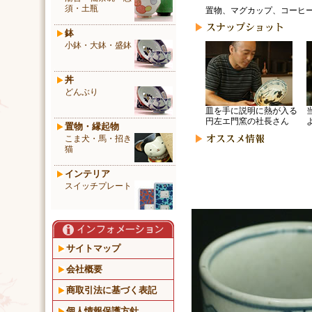
須・土瓶
置物、マグカップ、コーヒ
鉢
小鉢・大鉢・盛鉢
丼
どんぶり
皿を手に説明に熱が入る
円左エ門窯の社長さん
置物・縁起物
こま犬・馬・招き
猫
インテリア
スイッチプレート
サイトマップ
会社概要
商取引法に基づく表記
個人情報保護方針