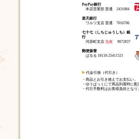
PayPay銀行
本店営業部 普通 2431084
楽天銀行
ワルツ支店 普通 7016706
七十七（しちじゅうしち）銀
行
河原町支店
当座
9072837
郵便振替
ぱるる 18110-25411521
代金引換（代引き）
・商品とお引き換えでお支払い。
・ゆうぱっくにて商品到着時に配
・代引手数料はお客様負担となり