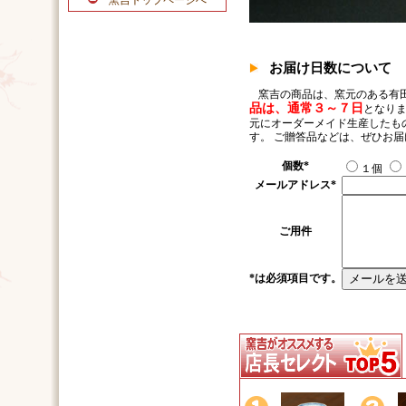
窯吉トップページへ
お届け日数について
窯吉の商品は、窯元のある有
品は、通常３～７日
となりま
元にオーダーメイド生産したも
す。 ご贈答品などは、ぜひお
個数
*
１個
メールアドレス
*
ご用件
*
は必須項目です。