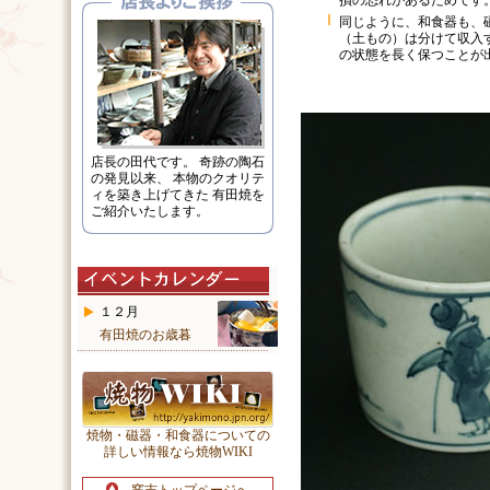
損の恐れがあるためです
同じように、和食器も、
（土もの）は分けて収入
の状態を長く保つことが
店長の田代です。 奇跡の陶石
の発見以来、 本物のクオリテ
ィを築き上げてきた 有田焼を
ご紹介いたします。
１２月
有田焼のお歳暮
焼物・磁器・和食器についての
詳しい情報なら焼物WIKI