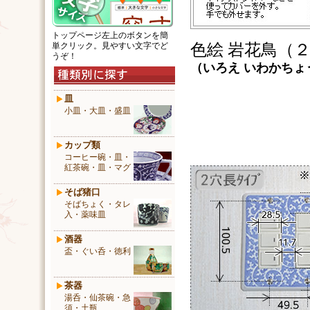
トップページ左上のボタンを簡
単クリック。見やすい文字でど
色絵 岩花鳥（
うぞ！
（
いろえ
いわかちょ
皿
小皿・大皿・盛皿
カップ類
コーヒー碗・皿・
紅茶碗・皿・マグ
そば猪口
そばちょく・タレ
入・薬味皿
酒器
盃・ぐい呑・徳利
茶器
湯呑・仙茶碗・急
須・土瓶