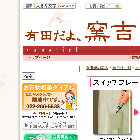
トップページ
お支払
有田焼の窯吉
>
有田焼一覧
>
ス