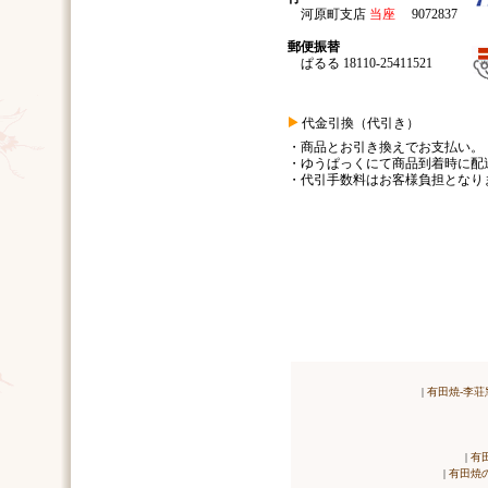
河原町支店
当座
9072837
郵便振替
ぱるる 18110-25411521
代金引換（代引き）
・商品とお引き換えでお支払い。
・ゆうぱっくにて商品到着時に配
・代引手数料はお客様負担となり
|
有田焼-李荘
|
有
|
有田焼