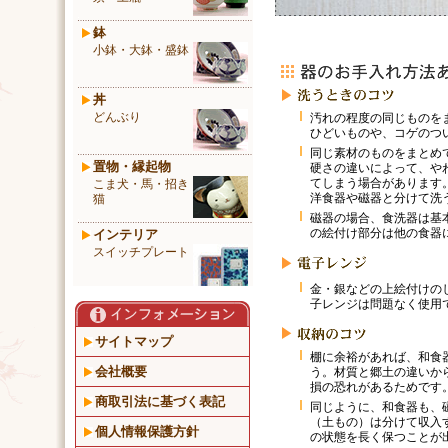
鉢
小鉢・大鉢・盛鉢
丼
どんぶり
汚れの程度の同じものを
ひどいものや、コゲのつ
同じ素材のものをまとめ
置物・縁起物
硬さの違いによって、や
てしまう場合があります
こま犬・馬・招き
洋食器や磁器と分けて洗
猫
磁器の場合、食洗器は基
の絵付け部分は他の食器
インテリア
スイッチプレート
金・銀などの上絵付けの
子レンジは問題なく使用
サイトマップ
棚に余裕があれば、和食
会社概要
う。材質と郷土の違いか
損の恐れがあるためです
商取引法に基づく表記
同じように、和食器も、
（土もの）は分けて収入
個人情報保護方針
の状態を長く保つことが