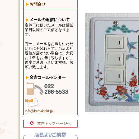
お問合せ
メールの返信について
定休日に頂いたメールは翌営
業日以降のご返信となりま
す。
万一、メールをお送りいただ
いたにも関わらず、当店より
返信が届かない場合は、大変
お手数をお掛け致しますが、
再度ご連絡下さいます様、お
願い致します。
窯吉コールセンター
info@kamakichi.jp
窯吉トップページへ