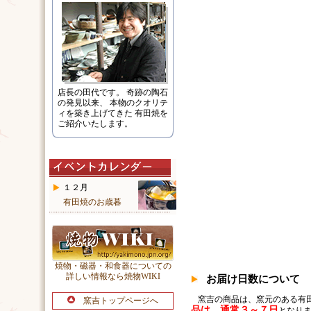
店長の田代です。 奇跡の陶石
の発見以来、 本物のクオリテ
ィを築き上げてきた 有田焼を
ご紹介いたします。
１２月
有田焼のお歳暮
焼物・磁器・和食器についての
詳しい情報なら焼物WIKI
お届け日数について
窯吉の商品は、窯元のある有
窯吉トップページへ
品は、通常３～７日
となりま