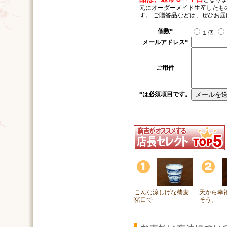
元にオーダーメイド生産したも
す。 ご贈答品などは、ぜひお
個数
*
１個
メールアドレス
*
ご用件
*
は必須項目です。
こんな涼しげな蕎麦
天から幸
猪口で
そう。