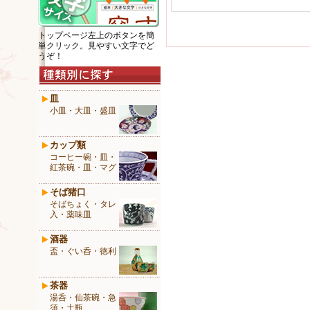
トップページ左上のボタンを簡
単クリック。見やすい文字でど
うぞ！
皿
小皿・大皿・盛皿
カップ類
コーヒー碗・皿・
紅茶碗・皿・マグ
そば猪口
そばちょく・タレ
入・薬味皿
酒器
盃・ぐい呑・徳利
茶器
湯呑・仙茶碗・急
須・土瓶