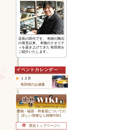
店長の田代です。 奇跡の陶石
の発見以来、 本物のクオリテ
ィを築き上げてきた 有田焼を
ご紹介いたします。
１２月
有田焼のお歳暮
焼物・磁器・和食器についての
詳しい情報なら焼物WIKI
窯吉トップページへ